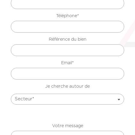
Téléphone*
Nos offres
Référence du bien
Nos réalisations
Nos projets en cours d’étude
Nous connaître
Email*
Je cherche autour de
Secteur*
Votre message