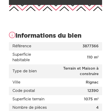
Informations du bien
Référence
3877366
Superficie
110 m²
habitable
Terrain et Maison à
Type de bien
Nos offres
construire
Nos réalisations
Ville
Rignac
Nos projets en cours d’étude
Nous connaître
Code postal
12390
Superficie terrain
1075 m²
Nombre de pièces
4