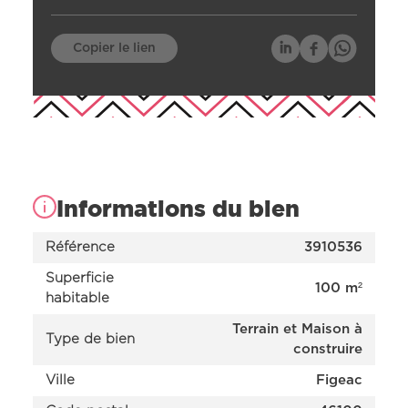
Copier le lien
Informations du bien
Référence
3910536
Superficie
100 m²
habitable
Nos offres
Nos réalisations
Terrain et Maison à
Type de bien
Nos projets en cours d’étude
construire
Nous connaître
Ville
Figeac