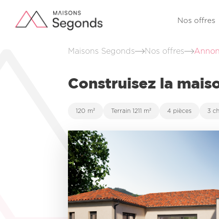
Nos offres
Maisons Segonds
Nos offres
Annon
Construisez la mais
120 m²
Terrain 1211 m²
4 pièces
3 c