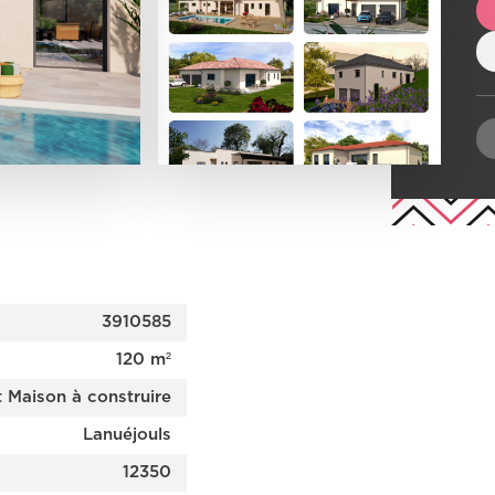
3910585
120 m²
t Maison à construire
Lanuéjouls
12350