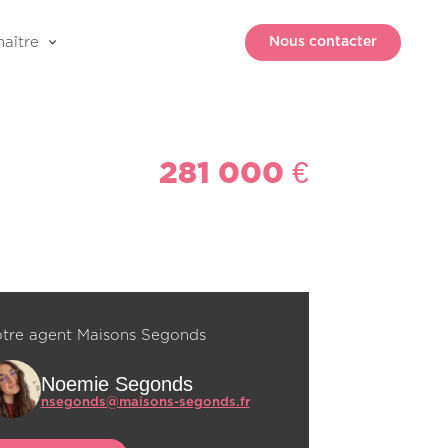
aître
Nous contacter
281 000 €
tre agent Maisons Segonds
Noemie Segonds
nsegonds@maisons-segonds.fr