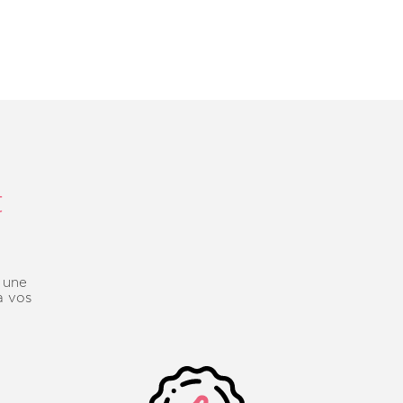
t
c une
à vos