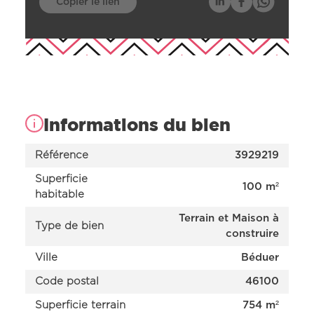
Copier le lien
Informations du bien
Référence
3929219
Superficie
100 m²
habitable
Terrain et Maison à
Type de bien
Nos offres
construire
Nos réalisations
Nos projets en cours d’étude
Ville
Béduer
Nous connaître
Code postal
46100
Superficie terrain
754 m²