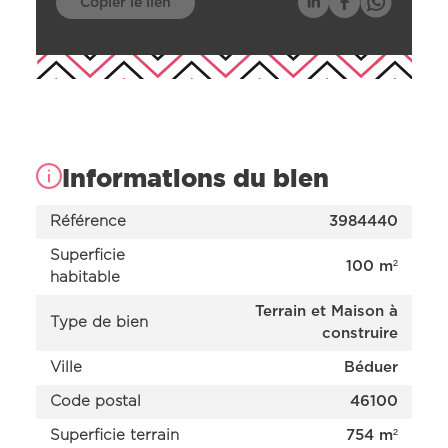
Copier le lien
Informations du bien
Référence
3984440
Superficie
100 m²
habitable
Terrain et Maison à
Type de bien
Nos offres
construire
Nos réalisations
Nos projets en cours d’étude
Ville
Béduer
Nous connaître
Code postal
46100
Superficie terrain
754 m²