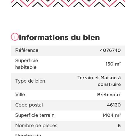
Informations du bien
Référence
4076740
Superficie
150 m²
habitable
Terrain et Maison à
Type de bien
construire
Ville
Bretenoux
Nos offres
Code postal
46130
Nos réalisations
Nos projets en cours d’étude
Superficie terrain
1404 m²
Nous connaître
Nombre de pièces
6