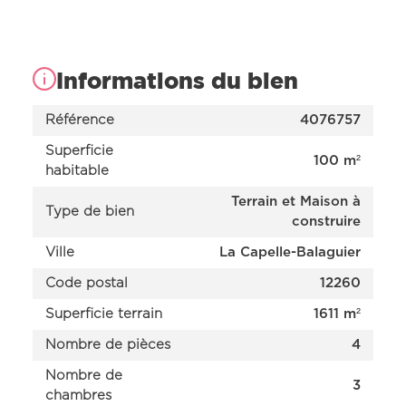
Informations du bien
Référence
4076757
Superficie
100 m²
habitable
Terrain et Maison à
Type de bien
construire
Ville
La Capelle-Balaguier
Nos offres
Code postal
12260
Nos réalisations
Nos projets en cours d’étude
Superficie terrain
1611 m²
Nous connaître
Nombre de pièces
4
Nombre de
3
chambres