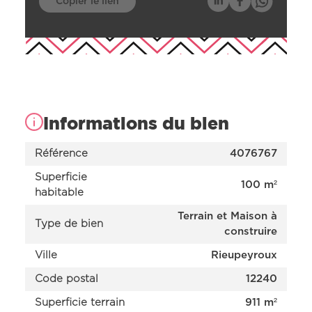
Copier le lien
Informations du bien
Référence
4076767
Superficie
100 m²
habitable
Terrain et Maison à
Nos offres
Type de bien
construire
Nos réalisations
Nos projets en cours d’étude
Ville
Rieupeyroux
Nous connaître
Code postal
12240
Superficie terrain
911 m²