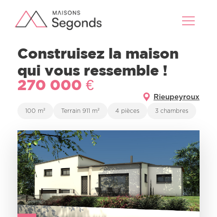
Construisez la maison
qui vous ressemble !
270 000 €
Rieupeyroux
100 m²
Terrain 911 m²
4 pièces
3 chambres