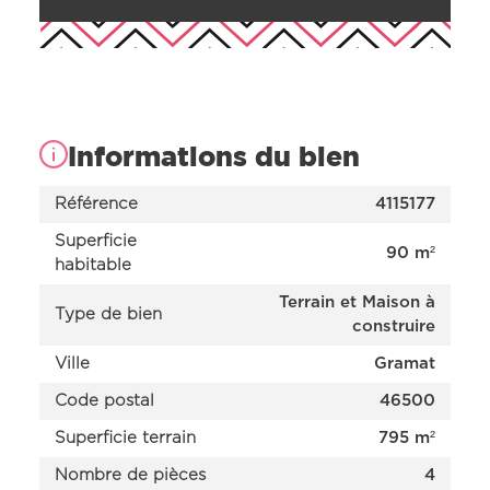
Informations du bien
Référence
4115177
Superficie
90 m²
habitable
Terrain et Maison à
Type de bien
construire
Nos offres
Ville
Gramat
Nos réalisations
Code postal
46500
Nos projets en cours d’étude
Nous connaître
Superficie terrain
795 m²
Nombre de pièces
4