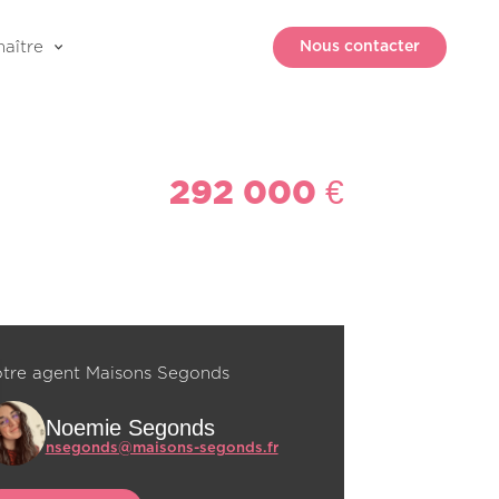
aître
Nous contacter
292 000 €
tre agent Maisons Segonds
Noemie Segonds
nsegonds@maisons-segonds.fr