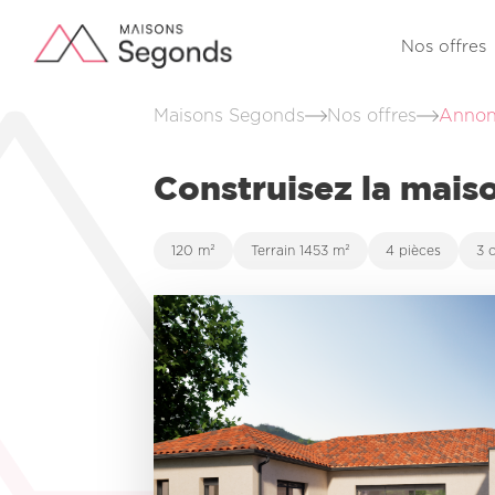
Nos offres
Maisons Segonds
Nos offres
Annon
Construisez la mais
120 m²
Terrain 1453 m²
4 pièces
3 