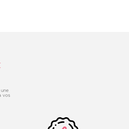
t
c une
à vos