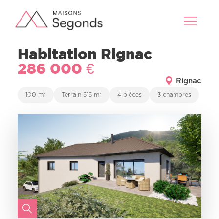
Habitation Rignac
286 000 €
Rignac
100 m²
Terrain 515 m²
4 pièces
3 chambres