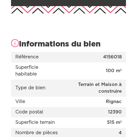
Informations du bien
Référence
4156018
Superficie
100 m²
habitable
Terrain et Maison à
Type de bien
construire
Nos offres
Ville
Rignac
Nos réalisations
Nos projets en cours d’étude
Code postal
12390
Nous connaître
Superficie terrain
515 m²
Nombre de pièces
4