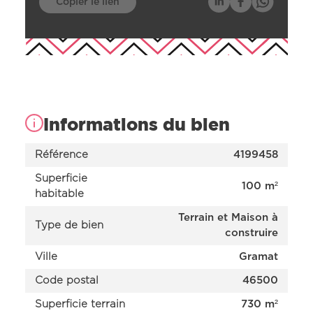
Copier le lien
Informations du bien
Référence
4199458
Superficie
100 m²
habitable
Terrain et Maison à
Type de bien
Nos offres
construire
Nos réalisations
Nos projets en cours d’étude
Ville
Gramat
Nous connaître
Code postal
46500
Superficie terrain
730 m²