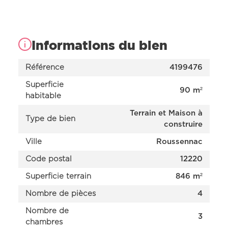
Informations du bien
Référence
4199476
Superficie
90 m²
habitable
Terrain et Maison à
Type de bien
construire
Ville
Roussennac
Nos offres
Code postal
12220
Nos réalisations
Nos projets en cours d’étude
Superficie terrain
846 m²
Nous connaître
Nombre de pièces
4
Nombre de
3
chambres