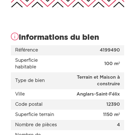
Informations du bien
Référence
4199490
Superficie
100 m²
habitable
Terrain et Maison à
Type de bien
construire
Ville
Anglars-Saint-Félix
Nos offres
Nos réalisations
Code postal
12390
Nos projets en cours d’étude
Superficie terrain
1150 m²
Nous connaître
Nombre de pièces
4