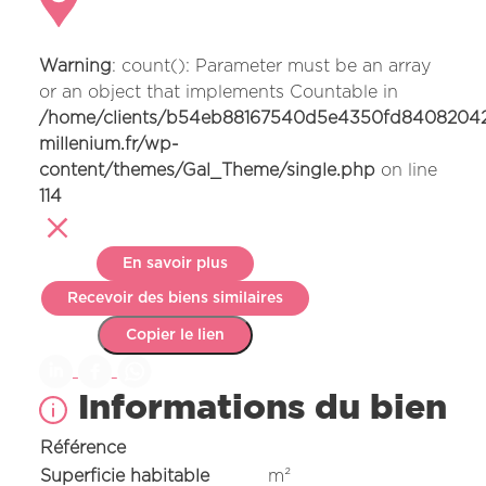
Nos offres
Nos réalisations
Warning
: count(): Parameter must be an array
Nos projets en cours d’étude
or an object that implements Countable in
Nous connaître
/home/clients/b54eb88167540d5e4350fd840820424
millenium.fr/wp-
content/themes/Gal_Theme/single.php
on line
114
En savoir plus
Recevoir des biens similaires
Copier le lien
Informations du bien
Référence
Superficie habitable
m²