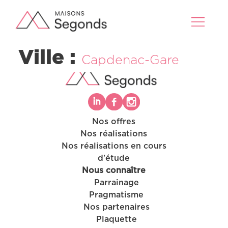
Ville :
Capdenac-Gare
Nos offres
Nos réalisations
Nos offres
Nos réalisations en cours
Nos réalisations
d'étude
Nos projets en cours d’étude
Nous connaître
Nous connaître
Parrainage
Pragmatisme
Nos partenaires
Plaquette