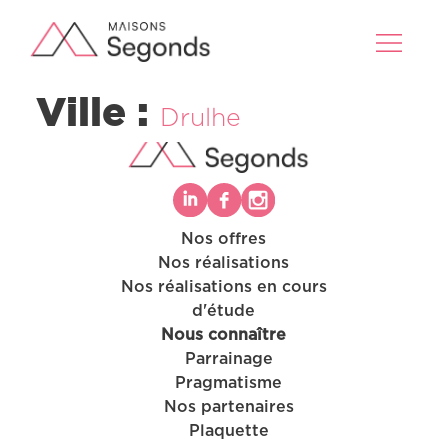
Ville :
Drulhe
Nos offres
Nos réalisations
Nos offres
Nos réalisations en cours
Nos réalisations
d'étude
Nos projets en cours d’étude
Nous connaître
Nous connaître
Parrainage
Pragmatisme
Nos partenaires
Plaquette