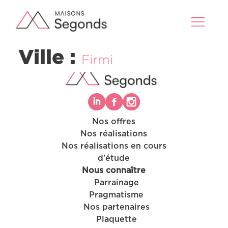
Ville :
Firmi
Nos offres
Nos réalisations
Nos offres
Nos réalisations en cours
Nos réalisations
d'étude
Nos projets en cours d’étude
Nous connaître
Nous connaître
Parrainage
Pragmatisme
Nos partenaires
Plaquette