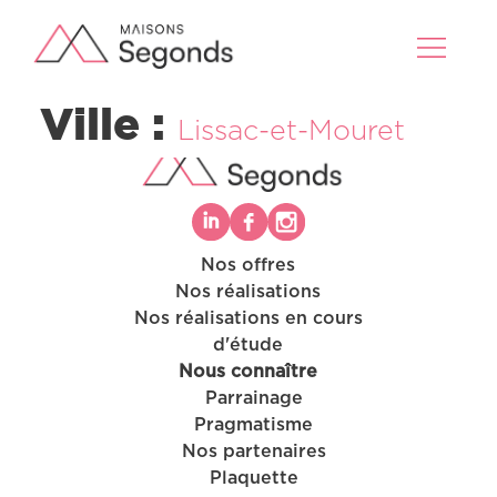
Ville :
Lissac-et-Mouret
Nos offres
Nos réalisations
Nos offres
Nos réalisations en cours
Nos réalisations
d'étude
Nos projets en cours d’étude
Nous connaître
Nous connaître
Parrainage
Pragmatisme
Nos partenaires
Plaquette